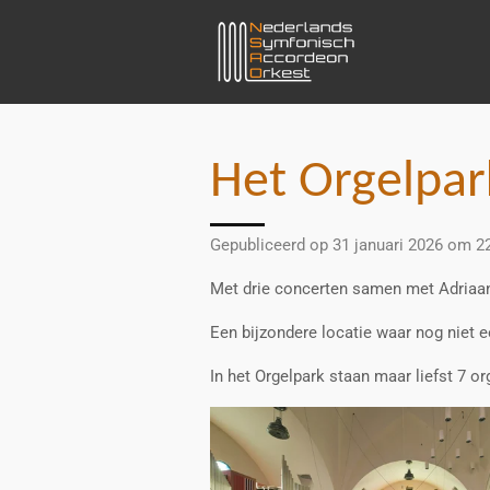
Ga
direct
naar
de
hoofdinhoud
Het Orgelpar
Gepubliceerd op 31 januari 2026 om 2
Met drie concerten samen met Adriaan
Een bijzondere locatie waar nog niet 
In het Orgelpark staan maar liefst 7 o