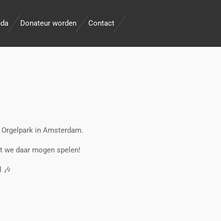
nda
Donateur worden
Contact
t Orgelpark in Amsterdam.
at we daar mogen spelen!
l 🎶