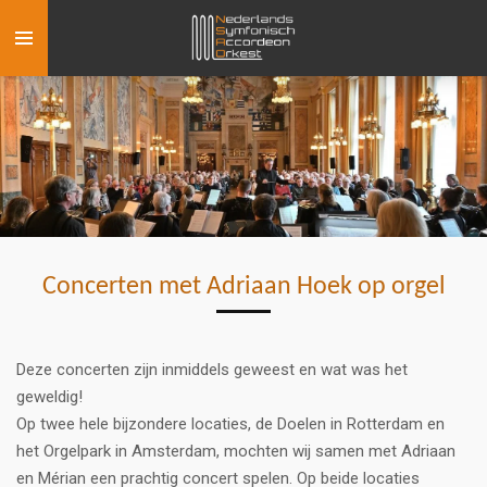
Ga
direct
naar
de
hoofdinhoud
Concerten met Adriaan Hoek op orgel
Deze concerten zijn inmiddels geweest en wat was het
geweldig!
Op twee hele bijzondere locaties, de Doelen in Rotterdam en
het Orgelpark in Amsterdam, mochten wij samen met Adriaan
en
Mérian een prachtig concert spelen. Op beide locaties